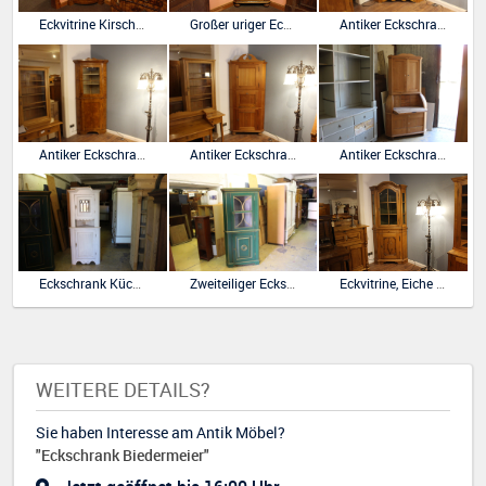
Eckvitrine Kirsche im Biedermeierstil
Großer uriger Eckschrank, Biedermeier
Antiker Eckschrank, Biedermeier
Antiker Eckschrank, Esche Wurzelholz, Biedermeier
Antiker Eckschrank mit Krone, Biedermeier
Antiker Eckschrank mit Sekretärteil, Biedermeierstil
Eckschrank Kücheneckschrank, weiß gestrichen
Zweiteiliger Eckschrank, Kiefer bemalt, Biedermeier
Eckvitrine, Eiche im Barockstil
WEITERE DETAILS?
Sie haben Interesse am Antik Möbel?
"Eckschrank Biedermeier"