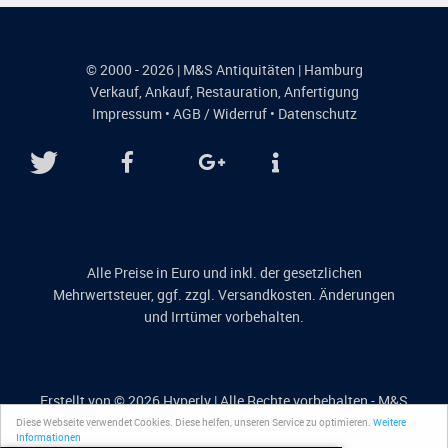
© 2000 - 2026 | M&S Antiquitäten | Hamburg
Verkauf
,
Ankauf
,
Restauration
,
Anfertigung
Impressum
•
AGB / Widerruf
•
Datenschutz
Alle Preise in Euro und inkl. der gesetzlichen
Mehrwertsteuer, ggf. zzgl. Versandkosten. Änderungen
und Irrtümer vorbehalten.
Erstellt von © 2026
Hyperly
| Alle Rechte vorbehalten - M&S
Antiquitäten
Diese Webseite verwendet Cookies. Diese helfen, unseren Service zu optimieren.
Weitere
Informationen