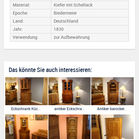
Material:
Kiefer mit Schellack
Epoche:
Biedermeier
Land:
Deutschland
Jahr:
1830
Verwendung:
zur Aufbewahrung
Das könnte Sie auch interessieren:
Eckschrank Kücheneckschrank in Weichholz Kiefer
antiker Eckschrank, Tonneneckschrank, Biedermeier
Antiker barocker Eckschrank, Eiche massiv.