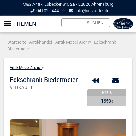
M&S Antik, Lübecker Str. 2a • 22926 Ahrensburg
04102 - 444 10
info@
ms-antik.de
THEMEN
Startseite
›
Antikhandel
›
Antik Möbel Archiv
›
Eckschrank
Biedermeier
»
Antik Möbel Archiv
Eckschrank Biedermeier
VERKAUFT
Preis
1650
€