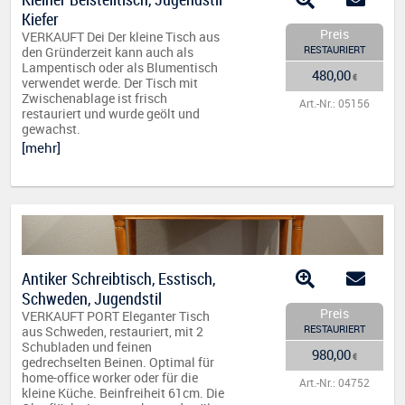
Kiefer
Preis
VERKAUFT Dei Der kleine Tisch aus
RESTAURIERT
den Gründerzeit kann auch als
Lampentisch oder als Blumentisch
480,00
€
verwendet werde. Der Tisch mit
Zwischenablage ist frisch
Art.-Nr.: 05156
restauriert und wurde geölt und
gewachst.
[mehr]
Antiker Schreibtisch, Esstisch,
Schweden, Jugendstil
Preis
VERKAUFT PORT Eleganter Tisch
RESTAURIERT
aus Schweden, restauriert, mit 2
Schubladen und feinen
980,00
€
gedrechselten Beinen. Optimal für
home-office worker oder für die
Art.-Nr.: 04752
kleine Küche. Beinfreiheit 61cm. Die