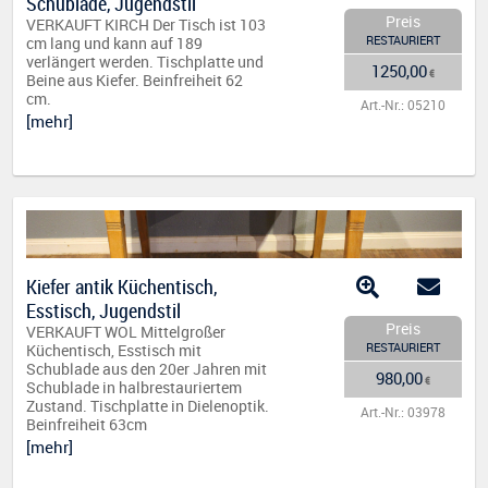
Schublade, Jugendstil
Preis
VERKAUFT KIRCH Der Tisch ist 103
RESTAURIERT
cm lang und kann auf 189
verlängert werden. Tischplatte und
1250,00
€
Beine aus Kiefer. Beinfreiheit 62
cm.
Art.-Nr.: 05210
[mehr]
Kiefer antik Küchentisch,
Esstisch, Jugendstil
Preis
VERKAUFT WOL Mittelgroßer
RESTAURIERT
Küchentisch, Esstisch mit
Schublade aus den 20er Jahren mit
980,00
€
Schublade in halbrestauriertem
Zustand. Tischplatte in Dielenoptik.
Art.-Nr.: 03978
Beinfreiheit 63cm
[mehr]