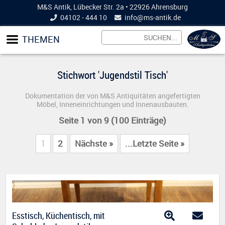
M&S Antik, Lübecker Str. 2a • 22926 Ahrensburg
04102 - 444 10
info@
ms-antik.de
THEMEN
Stichwort 'Jugendstil Tisch'
Dokumentation der von M&S Antiquitäten angefertigten
Möbel, Inneneinrichtungen und Innenausbauten.
Seite 1 von 9 (100 Einträge)
1
2
Nächste »
...Letzte Seite »
Esstisch, Küchentisch, mit