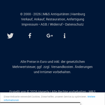
© 2000 - 2026 | M&S Antiquitäten | Hamburg
Verkauf
,
Ankauf
,
Restauration
,
Anfertigung
Impressum
•
AGB / Widerruf
•
Datenschutz
Alle Preise in Euro und inkl. der gesetzlichen
Mehrwertsteuer, ggf. zzgl. Versandkosten. Änderungen
und Irrtümer vorbehalten.
Erstellt von © 2026
Hyperly
| Alle Rechte vorbehalten - M&S
Antiquitäten
Diese Webseite verwendet Cookies. Diese helfen, unseren Service zu optimieren.
Weitere
Informationen