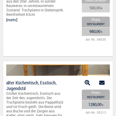
UNRESTAURIERT
aus den 20er Jahren, in solider
Bauweise, in unrestauriertem
580,00
€
Zustand. Tischplatte in Dielenoptik.
Beinfreiheit 63cm
[mehr]
Preis
RESTAURIERT
980,00
€
Art.-Nr.: 04535
alter Küchentisch, Esstisch,
Jugendstil
Preis
Großer Küchentisch, Esstisch aus
RESTAURIERT
der Zeit des Jugendstils. Die
Tischplatte besteht aus Pappelholz
1280,00
€
und ist frisch geölt. Die Beine sind
aus Buche und die Zargen aus
Art.-Nr.: 05213
Kiefer, alles geölt. Sehr bequem für