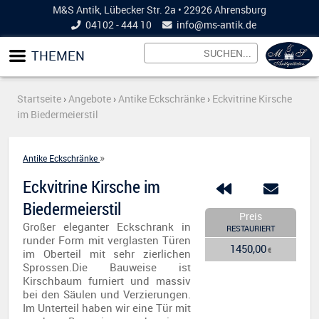
M&S Antik, Lübecker Str. 2a • 22926 Ahrensburg
04102 - 444 10
info@
ms-antik.de
THEMEN
Startseite
›
Angebote
›
Antike Eckschränke
›
Eckvitrine Kirsche
im Biedermeierstil
»
Antike Eckschränke
Eckvitrine Kirsche im
Biedermeierstil
Preis
Großer eleganter Eckschrank in
RESTAURIERT
runder Form mit verglasten Türen
1450,00
€
im Oberteil mit sehr zierlichen
Sprossen.Die Bauweise ist
Kirschbaum furniert und massiv
bei den Säulen und Verzierungen.
Im Unterteil haben wir eine Tür mit