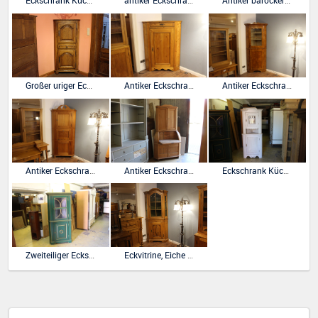
Eckschrank Kücheneckschrank in Weichholz Kiefer
antiker Eckschrank, Tonneneckschrank, Biedermeier
Antiker barocker Eckschrank, Eiche massiv.
Großer uriger Eckschrank, Biedermeier
Antiker Eckschrank, Biedermeier
Antiker Eckschrank, Esche Wurzelholz, Biedermeier
Antiker Eckschrank mit Krone, Biedermeier
Antiker Eckschrank mit Sekretärteil, Biedermeierstil
Eckschrank Kücheneckschrank, weiß gestrichen
Zweiteiliger Eckschrank, Kiefer bemalt, Biedermeier
Eckvitrine, Eiche im Barockstil