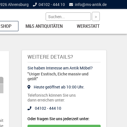
22926 Ahrensburg
04102 - 444 10
info@
ms-antik.de
 SHOP
M&S ANTIQUITÄTEN
WERKSTATT
ETS
WEITERE DETAILS?
Sie haben Interesse am Antik Möbel?
"Uriger Esstisch, Eiche massiv und
NKE
geölt"
Heute geöffnet ab 10:00 Uhr.
Telefonisch können Sie uns
dann erreichen unter:
04102 - 444 10
EL
Oder fragen Sie uns jederzeit unter:
it
ie