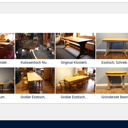
Original Gesindetisch aus einem Kloster
Kulissentisch Nußbaum Gründerzeit ausziehbar auf dreieinhalb Meter
Original Klostertisch Kiefer geölt, sehr stabile Platte.
Esstisch, Schr
Klapptisch zum Ausziehen Nußbaum und Fichte
Großer Esstisch, Gesindetisch, Gründerzeit
Großer Esstisch, Gesindetisch, Jugendstilnachbau
Gründ