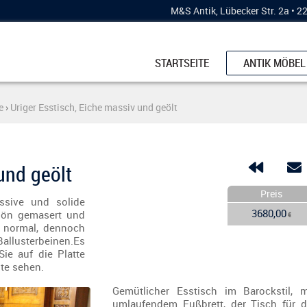
M&S Antik, Lübecker Str. 2a • 
STARTSEITE
ANTIK MÖBEL
SCHRÄNKE
e
›
Uriger Esstisch, Eiche massiv und geölt
KÜCHENBUFF
ESSTISCHE
KOMMODEN
und geölt
STÜHLE & BÄ
Preis
ssive und solide
3680,00
chön gemasert und
VERTIKOS
€
s normal, dennoch
VITRINEN
llusterbeinen.Es
ie auf die Platte
SCHREIBMÖB
te sehen.
Gemütlicher Esstisch im Barockstil, m
umlaufendem Fußbrett, der Tisch für d