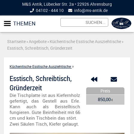
M&S Antik, Lübecker Str. 2a • 22926 Ahrensburg
04102 - 444 10
info@
ms-antik.de
THEMEN
Startseite
›
Angebote
›
Küchentische Esstische Ausziehtische
›
Esstisch, Schreibtisch, Gründerzeit
»
Küchentische Esstische Ausziehtische
Esstisch, Schreibtisch,
Gründerzeit
Preis
Die Tischplatte ist aus Kiefernholz
850,00
gefertigt, das Gestell aus Erle.
€
Kann auch als Beistelltisch
fungieren. Gute Beinfreiheit mit 66
cm und kein Tischbein das stört.
Zwei Säulen Tisch, Kiefer gelaugt.