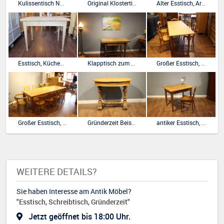
Kulissentisch Nußbaum Gründerzeit ausziehbar auf dreieinhalb Meter
Original Klostertisch Kiefer geölt, sehr stabile Platte.
Alter Esstisch, Arbeitstisch, Bauhaus
Esstisch, Küchentisch, Jugendstil, Schweden
Klapptisch zum Ausziehen Nußbaum und Fichte
Großer Esstisch, Gesindetisch, Gründerzeit
Großer Esstisch, Gesindetisch, Jugendstilnachbau
Gründerzeit Beistelltisch, oval
antiker Esstisch, Küchentisch, Kneipentisch Jugendstil Buche gelaugt
WEITERE DETAILS?
Sie haben Interesse am Antik Möbel?
"Esstisch, Schreibtisch, Gründerzeit"
Jetzt geöffnet bis 18:00 Uhr.