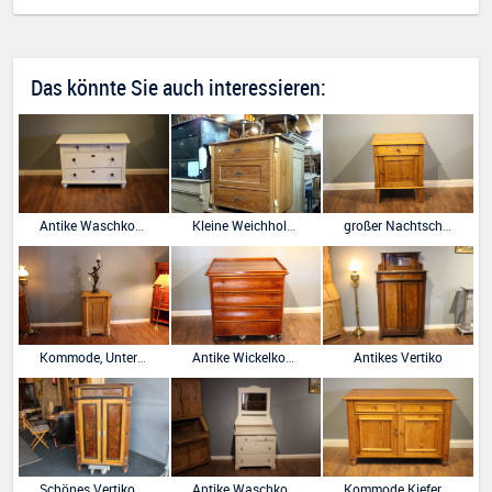
Das könnte Sie auch interessieren:
Antike Waschkommode, Waschtisch, 20er Jahre
Kleine Weichholz Kommode, unrestauriert
großer Nachtschrank Kiefer antik
Kommode, Unterschrank,Lampentisch aus der Gründerzeit
Antike Wickelkommode für Zwillinge
Antikes Vertiko
Schönes Vertiko aus der Gründerzeit
Antike Waschkommode, Waschtisch
Kommode Kiefer natur antik ,zwei Schubladen und zwei Türen