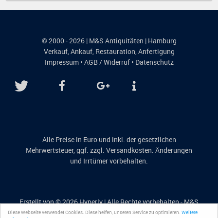
© 2000 - 2026 | M&S Antiquitäten | Hamburg
Verkauf
,
Ankauf
,
Restauration
,
Anfertigung
Impressum
•
AGB / Widerruf
•
Datenschutz
Alle Preise in Euro und inkl. der gesetzlichen
Mehrwertsteuer, ggf. zzgl. Versandkosten. Änderungen
und Irrtümer vorbehalten.
Erstellt von © 2026
Hyperly
| Alle Rechte vorbehalten - M&S
Antiquitäten
Diese Webseite verwendet Cookies. Diese helfen, unseren Service zu optimieren.
Weitere