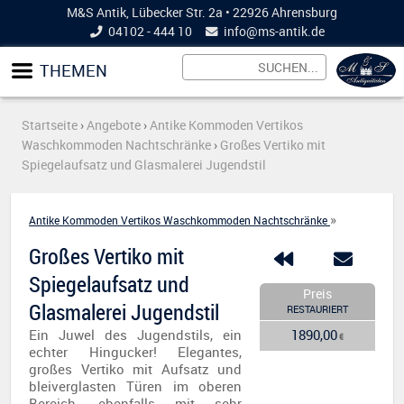
M&S Antik, Lübecker Str. 2a • 22926 Ahrensburg
04102 - 444 10
info@
ms-antik.de
THEMEN
Startseite
›
Angebote
›
Antike Kommoden Vertikos
Waschkommoden Nachtschränke
›
Großes Vertiko mit
Spiegelaufsatz und Glasmalerei Jugendstil
»
Antike Kommoden Vertikos Waschkommoden Nachtschränke
Großes Vertiko mit
Spiegelaufsatz und
Preis
Glasmalerei Jugendstil
RESTAURIERT
Ein Juwel des Jugendstils, ein
1890,00
€
echter Hingucker! Elegantes,
großes Vertiko mit Aufsatz und
bleiverglasten Türen im oberen
Bereich, ebenfalls mit sehr