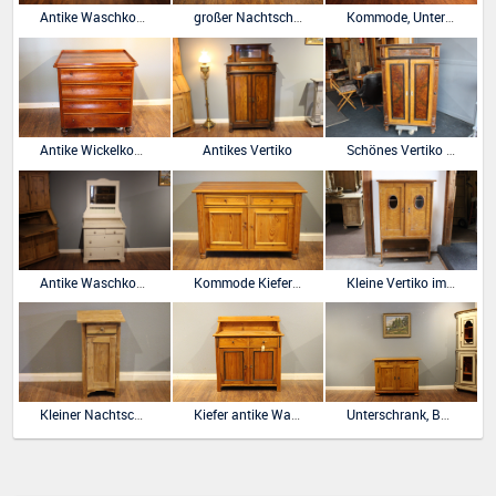
Antike Waschkommode, Waschtisch, 20er Jahre
großer Nachtschrank Kiefer antik
Kommode, Unterschrank,Lampentisch aus der Gründerzeit
Antike Wickelkommode für Zwillinge
Antikes Vertiko
Schönes Vertiko aus der Gründerzeit
Antike Waschkommode, Waschtisch
Kommode Kiefer natur antik ,zwei Schubladen und zwei Türen
Kleine Vertiko im Art Deco-Stil Birke furniert.
Kleiner Nachtschrank Kiefer antik
Kiefer antike Waschkommode, Waschtisch
Unterschrank, Buffet Anrichte, Biedermeier