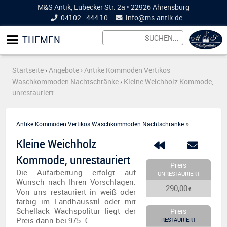
M&S Antik, Lübecker Str. 2a • 22926 Ahrensburg
04102 - 444 10
info@
ms-antik.de
THEMEN
Startseite
›
Angebote
›
Antike Kommoden Vertikos
Waschkommoden Nachtschränke
›
Kleine Weichholz Kommode,
unrestauriert
»
Antike Kommoden Vertikos Waschkommoden Nachtschränke
Kleine Weichholz
Kommode, unrestauriert
Preis
Die Aufarbeitung erfolgt auf
UNRESTAURIERT
Wunsch nach Ihren Vorschlägen.
290,00
€
Von uns restauriert in weiß oder
farbig im Landhausstil oder mit
Schellack Wachspolitur liegt der
Preis
Preis dann bei 975.-€.
RESTAURIERT