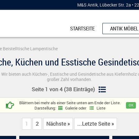
M&S Antik, Lübecker Str. 2a • 
STARTSEITE
ANTIK MÖBEL
SCHRÄNKE
e Beistelltische Lampentische
KÜCHENBUFF
sche, Küchen und Esstische Gesindetis
ESSTISCHE
 Wir bieten auch Küchen-, Esstische und Gesindetische aus Kiefernholz u
KOMMODEN
großer Zahl vorhanden.
STÜHLE & BÄ
Seite 1 von 4 (38 Einträge)
VERTIKOS
Blättern bei mehr als einer Seite unten am Ende der Liste.
Darstellung:
Galerie oder
Liste
VITRINEN
SCHREIBMÖB
1
2
Nächste »
...Letzte Seite »