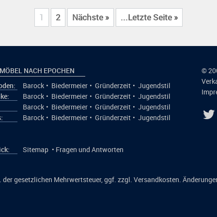
1
2
Nächste »
...Letzte Seite »
 MÖBEL NACH EPOCHEN
© 20
Verk
den:
Barock
•
Biedermeier
•
Gründerzeit
•
Jugendstil
Impr
ke:
Barock
•
Biedermeier
•
Gründerzeit
•
Jugendstil
:
Barock
•
Biedermeier
•
Gründerzeit
•
Jugendstil
:
Barock
•
Biedermeier
•
Gründerzeit
•
Jugendstil
ick:
Sitemap
•
Fragen und Antworten
kl. der gesetzlichen Mehrwertsteuer, ggf. zzgl. Versandkosten. Änderunge