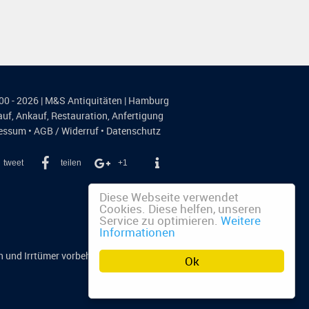
00 - 2026 | M&S Antiquitäten | Hamburg
auf
,
Ankauf
,
Restauration
,
Anfertigung
essum
•
AGB / Widerruf
•
Datenschutz
tweet
teilen
+1
Diese Webseite verwendet
Cookies. Diese helfen, unseren
Service zu optimieren.
Weitere
Informationen
n und Irrtümer vorbehalten.
Ok