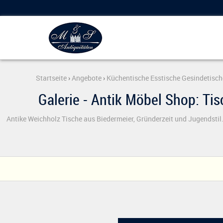
Startseite
›
Angebote
›
Küchentische Esstische Gesindetisch
Galerie - Antik Möbel Shop: Ti
Antike Weichholz Tische aus Biedermeier, Gründerzeit und Jugendstil.