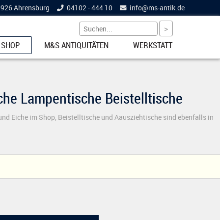
22926 Ahrensburg
04102 - 444 10
info@
ms-antik.de
 SHOP
M&S ANTIQUITÄTEN
WERKSTATT
ETS
che Lampentische Beistelltische
nd Eiche im Shop, Beistelltische und Aausziehtische sind ebenfalls in
NKE
EL