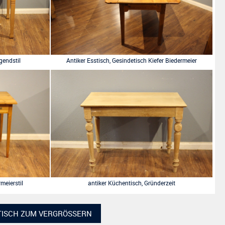
gendstil
Antiker Esstisch, Gesindetisch Kiefer Biedermeier
rmeierstil
antiker Küchentisch, Gründerzeit
TISCH ZUM VERGRÖSSERN