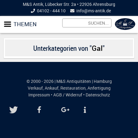
M&S Antik, Lübecker Str. 2a • 22926 Ahrensburg
04102 - 444 10
info@
ms-antik.de
THEMEN
Unterkategorien von "
Gal
"
© 2000 - 2026 | M&S Antiquitäten | Hamburg
Verkauf
,
Ankauf
,
Restauration
,
Anfertigung
Impressum
•
AGB / Widerruf
•
Datenschutz