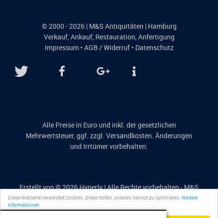
© 2000 - 2026 | M&S Antiquitäten | Hamburg
Verkauf
,
Ankauf
,
Restauration
,
Anfertigung
Impressum
•
AGB / Widerruf
•
Datenschutz
Alle Preise in Euro und inkl. der gesetzlichen
Mehrwertsteuer, ggf. zzgl. Versandkosten. Änderungen
und Irrtümer vorbehalten.
Erstellt von © 2026
Hyperly
| Alle Rechte vorbehalten - M&S
Antiquitäten
Diese Webseite verwendet Cookies. Diese helfen, unseren Service zu optimieren.
Weitere
Informationen