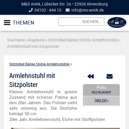
M&S Antik, Lübecker Str. 2a • 22926 Ahrensburg
04102 - 444 10
info@
ms-antik.de
THEMEN
Startseite
›
Angebote
›
Sitzmöbel Bänke Stühle Armlehnstühle
›
Armlehnstuhl mit Sitzpolster
»
Sitzmöbel Bänke Stühle Armlehnstühle
Armlehnstuhl mit
Sitzpolster
Preis
Kleiner Armlehnstuhl in gutem
RESTAURIERT
Zustand mit schöner Patina aus
380,00
€
den 20er Jahren. Das Polster sieht
sehr stimmig aus. Die Sitzhöhe
beträgt 50 cm.
20er Jahr Armlehnenstuhl, Eiche mit Stoffpolster