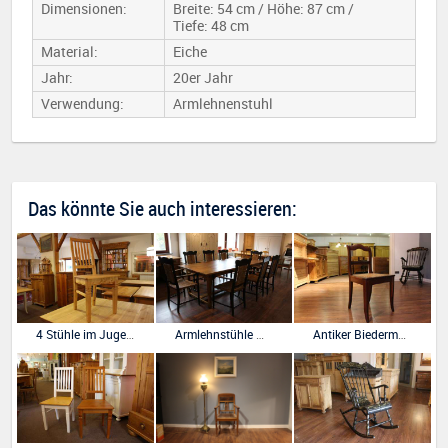
Dimensionen:
Breite: 54 cm / Höhe: 87 cm /
Tiefe: 48 cm
Material:
Eiche
Jahr:
20er Jahr
Verwendung:
Armlehnenstuhl
Das könnte Sie auch interessieren:
4 Stühle im Jugendstil Repro
Armlehnstühle mit Binsengeflecht
Antiker Biedermeier Stuhl, Buche, mit neuem Geflecht