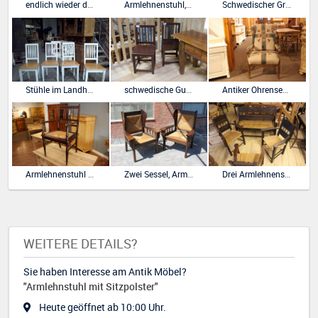
endlich wieder da, Landhausstil Stuhl Model Wenke weiß neu
Armlehnenstuhl,Schreibtischstuhl
Schwedischer Gründerzeit Schaukelstuhl Muster
Stühle im Landhausstil gefasst
schwedische Gustavian-Stühle Pärchen von 1800
Antiker Ohrensessel Omasessel
Armlehnenstuhl aus der Gründerzeit
Zwei Sessel, Armlehnenstühle Worpswede
Drei Armlehnenstühle und Bank Worpswede
WEITERE DETAILS?
Sie haben Interesse am Antik Möbel?
"Armlehnstuhl mit Sitzpolster"
Heute geöffnet ab 10:00 Uhr.