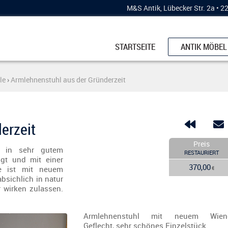
M&S Antik, Lübecker Str. 2a • 
STARTSEITE
ANTIK MÖBEL
SCHRÄNKE
le
›
Armlehnenstuhl aus der Gründerzeit
KÜCHENBUFF
ESSTISCHE
KOMMODEN
erzeit
STÜHLE & BÄ
Preis
t in sehr gutem
RESTAURIERT
gt und mit einer
VERTIKOS
370,00
che ist mit neuem
€
VITRINEN
bsichlich in natur
r wirken zulassen.
SCHREIBMÖB
Armlehnenstuhl mit neuem Wien
Geflecht, sehr schönes Einzelstück.