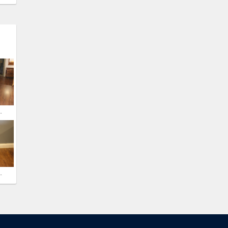
 Schaukelstuhl Muster
Stuhl, Bauhaus