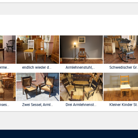
Antiker Biedermeier Stuhl, Buche, mit neuem Geflecht
endlich wieder da, Landhausstil Stuhl Model Wenke weiß neu
Armlehnenstuhl,Schreibtischstuhl
Schwedischer Gründerzeit
Antiker Ohrensessel Omasessel
Zwei Sessel, Armlehnenstühle Worpswede
Drei Armlehnenstühle und Bank Worpswede
Kleiner Kinder 