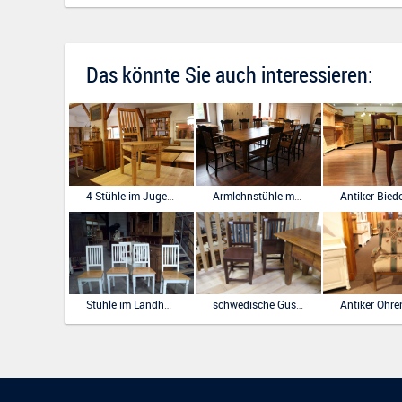
Das könnte Sie auch interessieren:
4 Stühle im Jugendstil Repro
Armlehnstühle mit Binsengeflecht
Stühle im Landhausstil gefasst
schwedische Gustavian-Stühle Pärchen von 1800