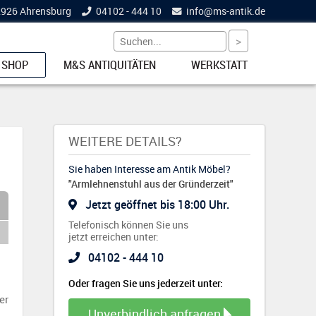
22926 Ahrensburg
04102 - 444 10
info@
ms-antik.de
 SHOP
M&S ANTIQUITÄTEN
WERKSTATT
ETS
WEITERE DETAILS?
Sie haben Interesse am Antik Möbel?
"Armlehnenstuhl aus der Gründerzeit"
NKE
Jetzt geöffnet bis 18:00 Uhr.
Telefonisch können Sie uns
jetzt erreichen unter:
04102 - 444 10
EL
Oder fragen Sie uns jederzeit unter:
er
Unverbindlich anfragen