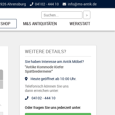
22926 Ahrensburg
04102 - 444 10
info@
ms-antik.de
 SHOP
M&S ANTIQUITÄTEN
WERKSTATT
ETS
WEITERE DETAILS?
Sie haben Interesse am Antik Möbel?
"Antike Kommode Kiefer
NKE
Spätbiedermeier"
Heute geöffnet ab 10:00 Uhr.
Telefonisch können Sie uns
dann erreichen unter:
04102 - 444 10
EL
.
Oder fragen Sie uns jederzeit unter: