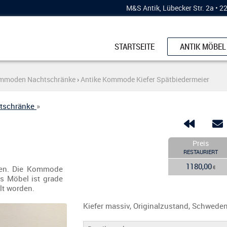
M&S Antik, Lübecker Str. 2a • 
STARTSEITE
ANTIK MÖBEL
SCHRÄNKE
ommoden Nachtschränke
›
Antike Kommode Kiefer Spätbiedermeier
KÜCHENBUFF
ESSTISCHE
tschränke
»
KOMMODEN
STÜHLE & BÄ
Preis
RESTAURIERT
VERTIKOS
1180,00
en. Die Kommode
€
VITRINEN
s Möbel ist grade
lt worden.
SCHREIBMÖB
Kiefer massiv, Originalzustand, Schweden