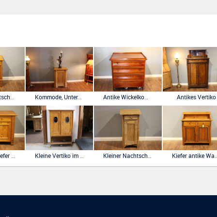
großer Nachtschrank Kiefer antik
Kommode, Unterschrank,Lampentisch aus der Gründerzeit
Antike Wickelkommode für Zwillinge
Antikes Vertiko
Kommode Kiefer natur antik ,zwei Schubladen und zwei Türen
Kleine Vertiko im Art Deco-Stil Birke furniert.
Kleiner Nachtschrank Kiefer antik
Kiefer antike Waschkommod