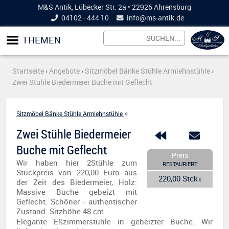
M&S Antik, Lübecker Str. 2a • 22926 Ahrensburg
04102 - 444 10
info@
ms-antik.de
THEMEN
Startseite
›
Angebote
›
Sitzmöbel Bänke Stühle Armlehnstühle
›
Zwei Stühle Biedermeier Buche mit Geflecht
»
Sitzmöbel Bänke Stühle Armlehnstühle
Zwei Stühle Biedermeier
Buche mit Geflecht
Preis
Wir haben hier 2Stühle zum
RESTAURIERT
Stückpreis von 220,00 Euro aus
220,00 Stck
€
der Zeit des Biedermeier, Holz:
Massive Buche gebeizt mit
Geflecht. Schöner - authentischer
Zustand. Sitzhöhe 48 cm
Elegante Eßzimmerstühle in gebeizter Buche. Wir