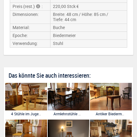
Preis (rest.)
:
220,00 Stck €
Dimensionen:
Breite: 48 cm / Höhe: 85 cm /
Tiefe: 44 cm
Material:
Buche
Epoche:
Biedermeier
Verwendung:
Stuhl
Das könnte Sie auch interessieren:
4 Stühle im Jugendstil Repro
Armlehnstühle mit Binsengeflecht
Antiker Biedermeier Stuhl, Buche, mit neuem Geflecht