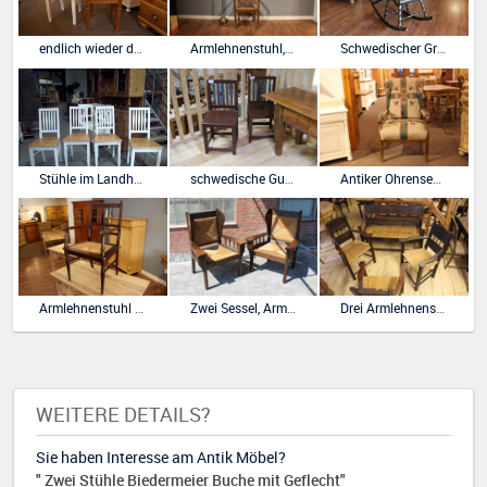
endlich wieder da, Landhausstil Stuhl Model Wenke weiß neu
Armlehnenstuhl,Schreibtischstuhl
Schwedischer Gründerzeit Schaukelstuhl Muster
Stühle im Landhausstil gefasst
schwedische Gustavian-Stühle Pärchen von 1800
Antiker Ohrensessel Omasessel
Armlehnenstuhl aus der Gründerzeit
Zwei Sessel, Armlehnenstühle Worpswede
Drei Armlehnenstühle und Bank Worpswede
WEITERE DETAILS?
Sie haben Interesse am Antik Möbel?
" Zwei Stühle Biedermeier Buche mit Geflecht"