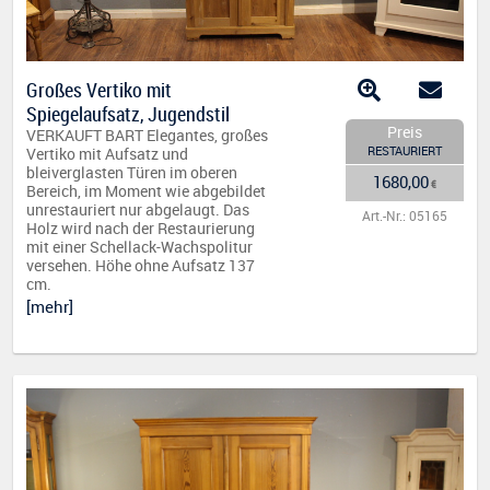
Großes Vertiko mit
Spiegelaufsatz, Jugendstil
Preis
VERKAUFT BART Elegantes, großes
RESTAURIERT
Vertiko mit Aufsatz und
bleiverglasten Türen im oberen
1680,00
€
Bereich, im Moment wie abgebildet
unrestauriert nur abgelaugt. Das
Art.-Nr.: 05165
Holz wird nach der Restaurierung
mit einer Schellack-Wachspolitur
versehen. Höhe ohne Aufsatz 137
cm.
[mehr]