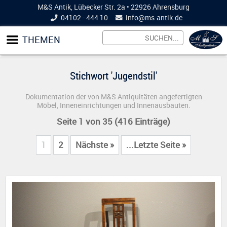
M&S Antik, Lübecker Str. 2a • 22926 Ahrensburg
04102 - 444 10
info@
ms-antik.de
THEMEN
Stichwort 'Jugendstil'
Dokumentation der von M&S Antiquitäten angefertigten
Möbel, Inneneinrichtungen und Innenausbauten.
Seite 1 von 35 (416 Einträge)
1
2
Nächste »
...Letzte Seite »