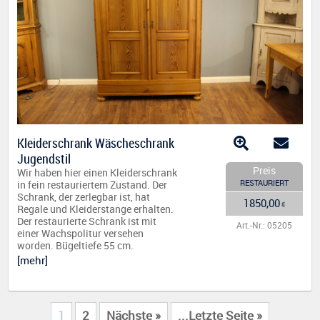
Kleiderschrank Wäscheschrank
Jugendstil
Preis
Wir haben hier einen Kleiderschrank
RESTAURIERT
in fein restauriertem Zustand. Der
Schrank, der zerlegbar ist, hat
1850,00
€
Regale und Kleiderstange erhalten.
Der restaurierte Schrank ist mit
Art.-Nr.: 05205
einer Wachspolitur versehen
worden. Bügeltiefe 55 cm.
[mehr]
1
2
Nächste »
...Letzte Seite »