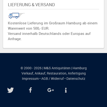
LIEFERUNG & VERSAND
Kostenlose Lieferung im Großraum Hamburg ab einem
Warenwert von 500,- EUR.
Versand innerhalb Deutschlands oder Europas auf
Anfrage.
© 2000 - 2026 | M&S Antiquitäten | Hamburg
Verkauf
,
Ankauf
,
Restauration
,
Anfertigung
Impressum
•
AGB / Widerruf
•
Datenschutz