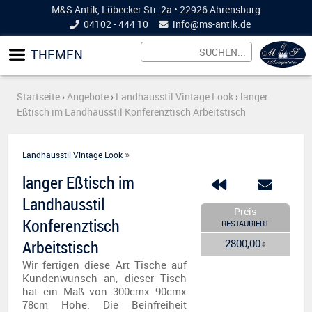
M&S Antik, Lübecker Str. 2a • 22926 Ahrensburg
04102 - 444 10
info@
ms-antik.de
THEMEN
Startseite
›
Angebote
›
Landhausstil Vintage Look
›
langer
Eßtisch im Landhausstil Konferenztisch Arbeitstisch
»
Landhausstil Vintage Look
langer Eßtisch im
Landhausstil
Preis
Konferenztisch
RESTAURIERT
Arbeitstisch
2800,00
€
Wir fertigen diese Art Tische auf
Kundenwunsch an, dieser Tisch
hat ein Maß von 300cmx 90cmx
78cm Höhe. Die Beinfreiheit