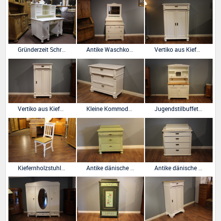
Gründerzeit Schreibtisch
Antike Waschkommode, Waschtisch
Vertiko aus Kiefernholz weiß gestrichen
Vertiko aus Kiefernholz, sehr schmal, weiß gestrichen
Kleine Kommode antik, drei Schubladen, Gründerzeit
Jugendstilbuffet mit Bleiverglasung, Kiefer weiß gestrichen
Kiefernholzstuhl im Landhausstil gefasst oder gewachst
Antike dänische Kommode, Kiefer bemalt
Antike dänische Kommode, Kiefer bemalt