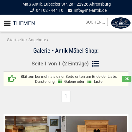
M&S Antik, Lübecker Str. 2a • 22926 Ahrensburg
04102 - 444 10
info@
ms-antik.de
THEMEN
Startseite
›
Angebote
›
Galerie - Antik Möbel Shop:
Seite 1 von 1 (2 Einträge)
Blättern bei mehr als einer Seite unten am Ende der Liste.
Darstellung:
Galerie oder
Liste
1