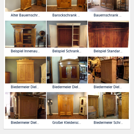
Alter Bauernschrank in Kiefer antik, eine Tür
Barockschrank Brotschrank Dielenschrank
Bauernschrank Eiche Louis seize
Beispiel Innenausbau Böden und Schübe
Beispiel Schrank mit Kleiderstange und Böden ohne Aufpreis
Beispiel Standard Kleiderstange und Hutablage ohne Aufpreis
Biedermeier Dielenschrank Hallenschrank in Kiefer
Biedermeier Dielenschrank in Eiche mit Giebel und Sonne
Biedermeier Dielenschrank Kleiderschrank
Biedermeier Dielenschrank Kleiderschrank
Großer Kleiderschrank Wäscheschrank mit Schubladen Biedermeierstil
Biedermeier Schrank eintürig im Stück