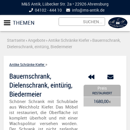
M&S Antik, Lübecker Str. 2a • 22926 Ahrensburg
04102 - 444 10
info@
ms-antik.de
THEMEN
Startseite
›
Angebote
›
Antike Schränke Kiefer
›
Bauernschrank,
Dielenschrank, eintürig, Biedermeier
»
Antike Schränke Kiefer
Bauernschrank,
Dielenschrank, eintürig,
Preis
Biedermeier
RESTAURIERT
Schöner Schrank mit Schublade
1680,00
€
aus Weichholz Kiefer. Das Möbel
ist restauriert, die Oberfläche ist
komplett überholt und mit einer
Wachspolitur versehen worden.
Der Schrank ist nicht zerlegbar