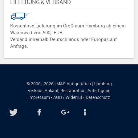
LIEFERUNG & VERSAND
Kostenlose Lieferung im Großraum Hamburg ab einem
Warenwert von 500,- EUR.
Versand innerhalb Deutschlands oder Europas auf
Anfrage.
© 2000 - 2026 | M&S Antiquitäten | Hamburg
Verkauf
,
Ankauf
,
Restauration
,
Anfertigung
Impressum
•
AGB / Widerruf
•
Datenschutz