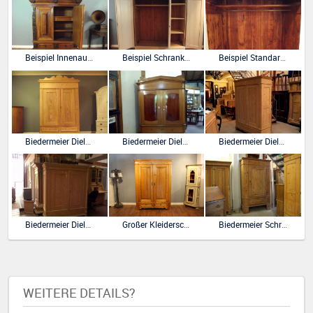
Beispiel Innenausbau Böden und Schübe
Beispiel Schrank mit Kleiderstange und Böden ohne Aufpreis
Beispiel Standard Kleiderstange und Hutablage ohne Aufpreis
Biedermeier Dielenschrank Hallenschrank in Kiefer
Biedermeier Dielenschrank in Eiche mit Giebel und Sonne
Biedermeier Dielenschrank Kleiderschrank
Biedermeier Dielenschrank Kleiderschrank
Großer Kleiderschrank Wäscheschrank mit Schubladen Biedermeierstil
Biedermeier Schrank eintürig im Stück
WEITERE DETAILS?