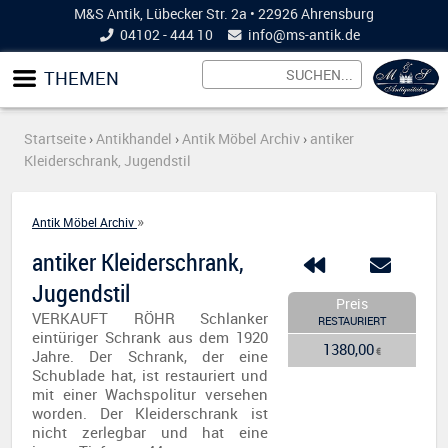
M&S Antik, Lübecker Str. 2a • 22926 Ahrensburg
04102 - 444 10
info@
ms-antik.de
THEMEN
Startseite
›
Antikhandel
›
Antik Möbel Archiv
›
antiker
Kleiderschrank, Jugendstil
»
Antik Möbel Archiv
antiker Kleiderschrank,
Jugendstil
Preis
VERKAUFT RÖHR Schlanker
RESTAURIERT
eintüriger Schrank aus dem 1920
1380,00
€
Jahre. Der Schrank, der eine
Schublade hat, ist restauriert und
mit einer Wachspolitur versehen
worden. Der Kleiderschrank ist
nicht zerlegbar und hat eine