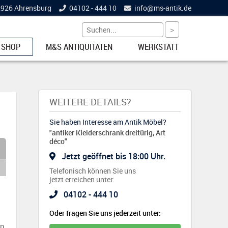
22926 Ahrensburg
04102 - 444 10
info@
ms-antik.de
 SHOP
M&S ANTIQUITÄTEN
WERKSTATT
ETS
WEITERE DETAILS?
Sie haben Interesse am Antik Möbel?
"antiker Kleiderschrank dreitürig, Art
NKE
déco"
Jetzt geöffnet bis 18:00 Uhr.
Telefonisch können Sie uns
jetzt erreichen unter:
04102 - 444 10
EL
Oder fragen Sie uns jederzeit unter:
n,