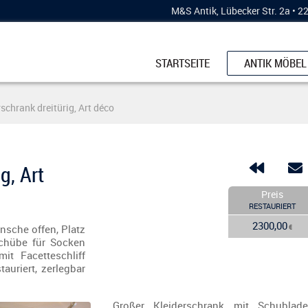
M&S Antik, Lübecker Str. 2a • 
STARTSEITE
ANTIK MÖBEL
SCHRÄNKE
rschrank dreitürig, Art déco
KÜCHENBUFF
ESSTISCHE
KOMMODEN
g, Art
STÜHLE & BÄ
Preis
RESTAURIERT
VERTIKOS
2300,00
nsche offen, Platz
€
VITRINEN
chübe für Socken
it Facetteschliff
SCHREIBMÖB
auriert, zerlegbar
Großer Kleiderschrank mit Schublade