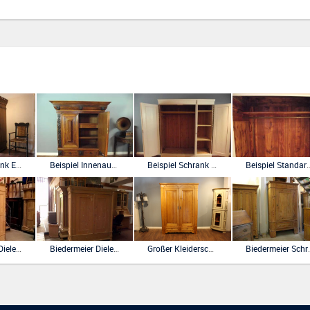
Bauernschrank Eiche Louis seize
Beispiel Innenausbau Böden und Schübe
Beispiel Schrank mit Kleiderstange und Böden ohne Aufpreis
Beispiel Standard Kleiderstange und Hut
Biedermeier Dielenschrank Kleiderschrank
Biedermeier Dielenschrank Kleiderschrank
Großer Kleiderschrank Wäscheschrank mit Schubladen Biedermeierstil
Biedermeier Sch