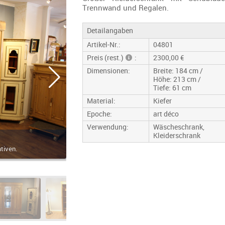
Trennwand und Regalen.
Detailangaben
Artikel-Nr.:
04801
Preis (rest.)
:
2300,00 €
Dimensionen:
Breite: 184 cm /
Höhe: 213 cm /
Tiefe: 61 cm
Material:
Kiefer
Epoche:
art déco
Verwendung:
Wäscheschrank,
Kleiderschrank
Nicht mehr verfügb
tiven.
Fragen Sie uns nach entsprechenden