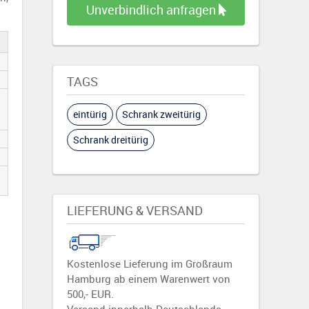
Unverbindlich anfragen
TAGS
eintürig
Schrank zweitürig
Schrank dreitürig
ar.
Nicht mehr 
 Alternativen.
Fragen Sie uns nach entsp
LIEFERUNG & VERSAND
Kostenlose Lieferung im Großraum
Hamburg ab einem Warenwert von
500,- EUR.