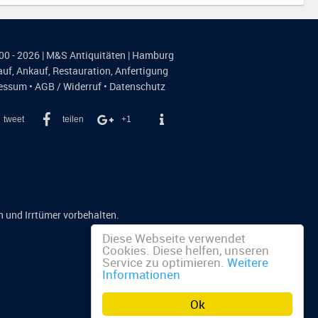
00 - 2026 | M&S Antiquitäten | Hamburg
auf
,
Ankauf
,
Restauration
,
Anfertigung
essum
•
AGB / Widerruf
•
Datenschutz
tweet
teilen
+1
n und Irrtümer vorbehalten.
Diese Webseite verwendet
Cookies. Diese helfen, unseren
Service zu optimieren.
Weitere
Informationen
n
Ok