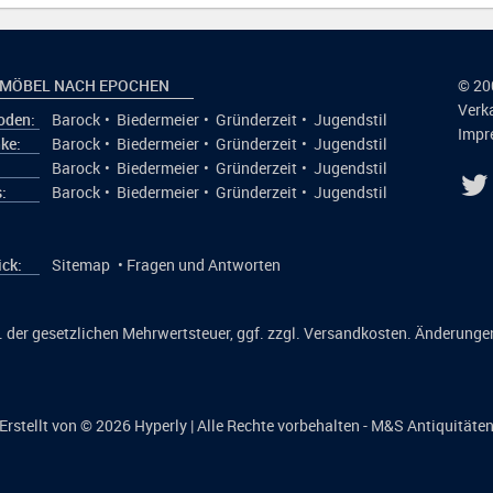
 MÖBEL NACH EPOCHEN
© 20
Verk
den:
Barock
•
Biedermeier
•
Gründerzeit
•
Jugendstil
Impr
ke:
Barock
•
Biedermeier
•
Gründerzeit
•
Jugendstil
:
Barock
•
Biedermeier
•
Gründerzeit
•
Jugendstil
:
Barock
•
Biedermeier
•
Gründerzeit
•
Jugendstil
ick:
Sitemap
•
Fragen und Antworten
kl. der gesetzlichen Mehrwertsteuer, ggf. zzgl. Versandkosten. Änderunge
Erstellt von © 2026
Hyperly
| Alle Rechte vorbehalten - M&S Antiquitäte