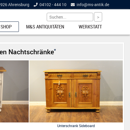
22926 Ahrensburg
04102 - 444 10
info@
ms-antik.de
 SHOP
M&S ANTIQUITÄTEN
WERKSTATT
ETS
en Nachtschränke
"
NKE
EL
Unterschrank Sideboard