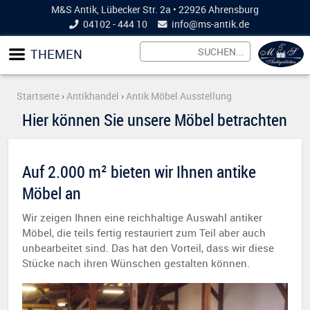
M&S Antik, Lübecker Str. 2a • 22926 Ahrensburg
04102 - 444 10
info@
ms-antik.de
THEMEN
Startseite
›
Antikhandel
›
Antik Möbel Ausstellung
Hier können Sie unsere Möbel betrachten
Auf 2.000 m² bieten wir Ihnen antike
Möbel an
Wir zeigen Ihnen eine reichhaltige Auswahl antiker
Möbel, die teils fertig restauriert zum Teil aber auch
unbearbeitet sind. Das hat den Vorteil, dass wir diese
Stücke nach ihren Wünschen gestalten können.