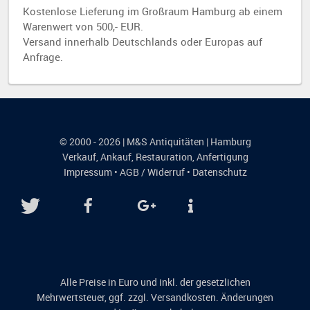
Kostenlose Lieferung im Großraum Hamburg ab einem
Warenwert von 500,- EUR.
Versand innerhalb Deutschlands oder Europas auf
Anfrage.
© 2000 - 2026 | M&S Antiquitäten | Hamburg
Verkauf
,
Ankauf
,
Restauration
,
Anfertigung
Impressum
•
AGB / Widerruf
•
Datenschutz
Alle Preise in Euro und inkl. der gesetzlichen
Mehrwertsteuer, ggf. zzgl. Versandkosten. Änderungen