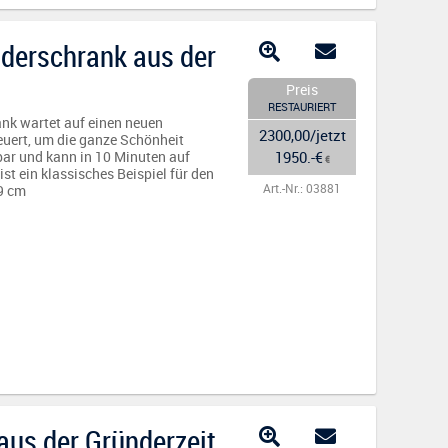
eiderschrank aus der
Preis
RESTAURIERT
ank wartet auf einen neuen
2300,00/jetzt
euert, um die ganze Schönheit
1950.-€
gbar und kann in 10 Minuten auf
€
t ein klassisches Beispiel für den
Art.-Nr.: 03881
49 cm
aus der Gründerzeit