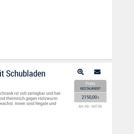
it Schubladen
Preis
RESTAURIERT
hrank ist voll zerlegbar und hat
2150,00
t und thermisch gegen Holzwurm
€
ewachst. Innen sind Regale und
Art.-Nr.: 04736