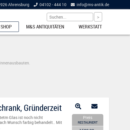
22926 Ahrensburg
04102 - 444 10
info@
ms-antik.de
 SHOP
M&S ANTIQUITÄTEN
WERKSTATT
ETS
 Innenausbauten.
NKE
chrank, Gründerzeit
EL
tetm Glas ist noch nicht
Preis
nach Wunsch farbig behandelt.. Mit
RESTAURIERT
.