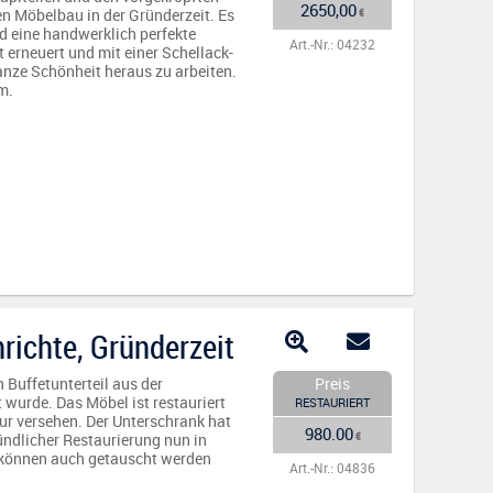
2650,00
den Möbelbau in der Gründerzeit. Es
€
d eine handwerklich perfekte
Art.-Nr.: 04232
t erneuert und mit einer Schellack-
nze Schönheit heraus zu arbeiten.
m.
richte, Gründerzeit
Buffetunterteil aus der
Preis
t wurde. Das Möbel ist restauriert
RESTAURIERT
ur versehen. Der Unterschrank hat
980.00
€
ündlicher Restaurierung nun in
 können auch getauscht werden
Art.-Nr.: 04836