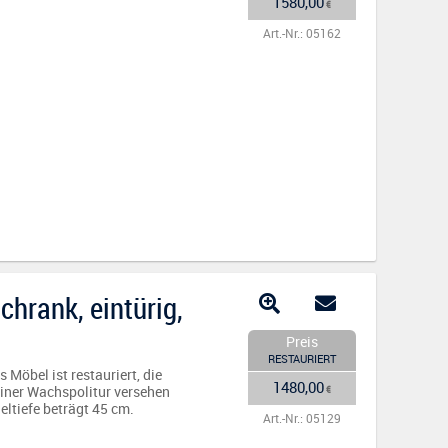
1580,00
€
Art.-Nr.: 05162
hrank, eintürig,
Preis
RESTAURIERT
Möbel ist restauriert, die
1480,00
einer Wachspolitur versehen
€
eltiefe beträgt 45 cm.
Art.-Nr.: 05129