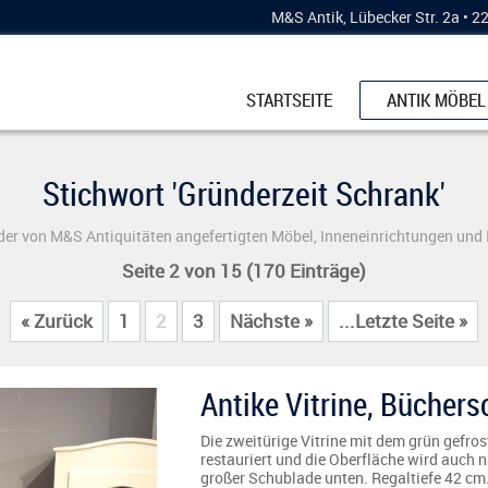
M&S Antik, Lübecker Str. 2a • 
STARTSEITE
ANTIK MÖBEL
SCHRÄNKE
Stichwort 'Gründerzeit Schrank'
KÜCHENBUFF
ESSTISCHE
er von M&S Antiquitäten angefertigten Möbel, Inneneinrichtungen und
KOMMODEN
Seite 2 von 15 (170 Einträge)
STÜHLE & BÄ
« Zurück
1
2
3
Nächste »
...Letzte Seite »
VERTIKOS
VITRINEN
Antike Vitrine, Büchers
SCHREIBMÖB
Die zweitürige Vitrine mit dem grün gefros
restauriert und die Oberfläche wird auch 
großer Schublade unten. Regaltiefe 42 cm