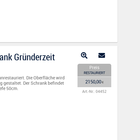
rank Gründerzeit
Preis
RESTAURIERT
nrestauriert. Die Oberfläche wird
2150,00
 gestaltet. Der Schrank befindet
€
iefe 50cm.
Art.-Nr.: 04452