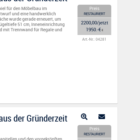
piel für den Möbelbau im
Preis
Entwurf und eine handwerklich
RESTAURIERT
läche wurde gerade erneuert, um
2200,00/jetzt
ügeltiefe 51 cm, Inneneinrichtung
1950.-€
rd mit Trennwand für Regale und
€
Art.-Nr.: 04281
aus der Gründerzeit
Preis
RESTAURIERT
apitellen und den vorgekröpften