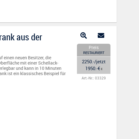
hrank aus der
Preis
RESTAURIERT
f einen neuen Besitzer, die
2250.-/jetzt
berfläche mit einer Schellack-
1950.-€
erlegbar und kann in 10 Minuten
€
k ist ein klassisches Beispiel für
Art.-Nr.: 03329