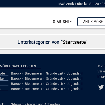
M&S Antik, Lübecker Str. 2a • 
STARTSEITE
ANTIK MÖBEL
SCHRÄNKE
KÜCHENBUFF
Unterkategorien von "
Startseite
"
ESSTISCHE
KOMMODEN
STÜHLE & BÄ
 MÖBEL NACH EPOCHEN
© 20
Verk
den:
Barock
•
Biedermeier
•
Gründerzeit
•
Jugendstil
VERTIKOS
Impr
ke:
Barock
•
Biedermeier
•
Gründerzeit
•
Jugendstil
VITRINEN
:
Barock
•
Biedermeier
•
Gründerzeit
•
Jugendstil
:
Barock
•
Biedermeier
•
Gründerzeit
•
Jugendstil
SCHREIBMÖB
ick:
Sitemap
•
Fragen und Antworten