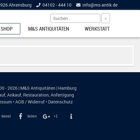
22926 Ahrensburg
04102 - 444 10
info@
ms-antik.de
 SHOP
M&S ANTIQUITÄTEN
WERKSTATT
ETS
NKE
00 - 2026 | M&S Antiquitäten | Hamburg
auf
,
Ankauf
,
Restauration
,
Anfertigung
essum
•
AGB / Widerruf
•
Datenschutz
tweet
teilen
+1
EL