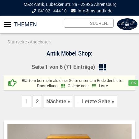
M&S Antik, Lübecker Str. 2a • 22926 Ahrensburg
04102 - 444 10
info@
ms-antik.de
THEMEN
Startseite
›
Angebote
›
Antik Möbel Shop:
Seite 1 von 6 (71 Einträge)
Blättern bei mehr als einer Seite unten am Ende der Liste.
Darstellung:
Galerie oder
Liste
1
2
Nächste »
...Letzte Seite »