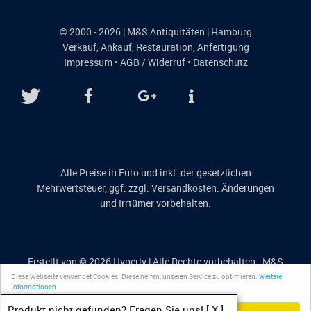
© 2000 - 2026 | M&S Antiquitäten | Hamburg
Verkauf
,
Ankauf
,
Restauration
,
Anfertigung
Impressum
•
AGB / Widerruf
•
Datenschutz
Alle Preise in Euro und inkl. der gesetzlichen
Mehrwertsteuer, ggf. zzgl. Versandkosten. Änderungen
und Irrtümer vorbehalten.
Erstellt von © 2026
Hyperly
| Alle Rechte vorbehalten - M&S
Antiquitäten
Diese Webseite verwendet Cookies. Diese helfen, unseren Service zu optimieren.
Weitere
Informationen
Produkt nicht gefunden? Fragen Sie uns!
[ X ]