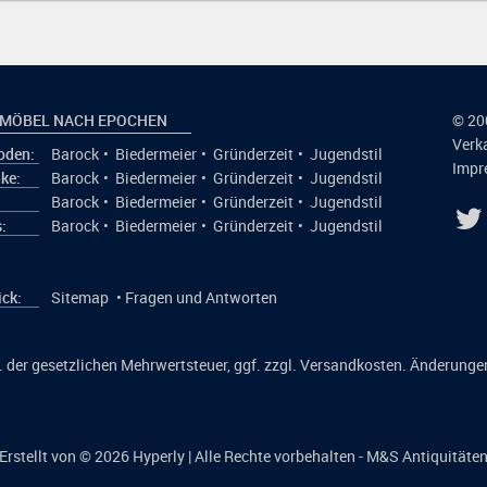
 MÖBEL NACH EPOCHEN
© 20
Verk
den:
Barock
•
Biedermeier
•
Gründerzeit
•
Jugendstil
Impr
ke:
Barock
•
Biedermeier
•
Gründerzeit
•
Jugendstil
:
Barock
•
Biedermeier
•
Gründerzeit
•
Jugendstil
:
Barock
•
Biedermeier
•
Gründerzeit
•
Jugendstil
ick:
Sitemap
•
Fragen und Antworten
kl. der gesetzlichen Mehrwertsteuer, ggf. zzgl. Versandkosten. Änderunge
Erstellt von © 2026
Hyperly
| Alle Rechte vorbehalten - M&S Antiquitäte