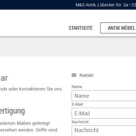
M&S Antik, Lübecker Str. 2a • 
STARTSEITE
ANTIK MÖBEL
SCHRÄNKE
KÜCHENBUFF
ESSTISCHE
KOMMODEN
ar
Kontakt
STÜHLE & BÄ
Name:
ukt oder kontaktieren Sie uns
VERTIKOS
E-Mail:
VITRINEN
ertigung
SCHREIBMÖB
Nachricht:
edenen Maßen gefertigt
versehen werden. Griffe sind