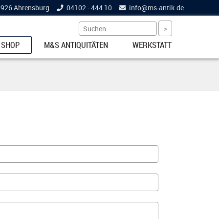
22926 Ahrensburg
04102 - 444 10
info@
ms-antik.de
 SHOP
M&S ANTIQUITÄTEN
WERKSTATT
ETS
NKE
EL