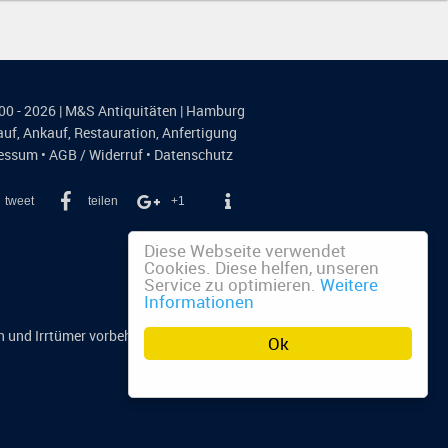
00 - 2026 | M&S Antiquitäten | Hamburg
auf
,
Ankauf
,
Restauration
,
Anfertigung
essum
•
AGB / Widerruf
•
Datenschutz
tweet
teilen
+1
Diese Webseite verwendet
Cookies. Diese helfen, unseren
Service zu optimieren.
Weitere
Informationen
n und Irrtümer vorbehalten.
Ok
n