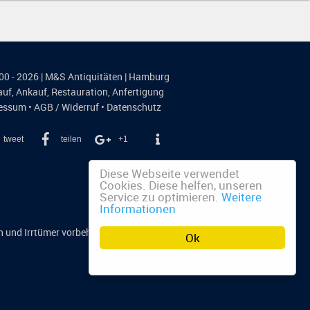
00 - 2026 | M&S Antiquitäten | Hamburg
auf
,
Ankauf
,
Restauration
,
Anfertigung
essum
•
AGB / Widerruf
•
Datenschutz
tweet
teilen
+1
Diese Webseite verwendet
Cookies. Diese helfen, unseren
Service zu optimieren.
Weitere
Informationen
n und Irrtümer vorbehalten.
Ok
n