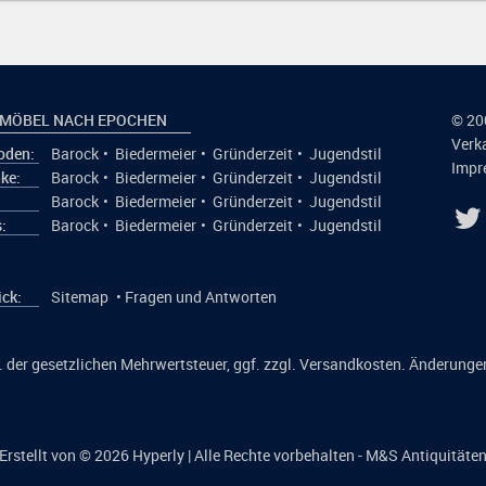
 MÖBEL NACH EPOCHEN
© 20
Verk
den:
Barock
•
Biedermeier
•
Gründerzeit
•
Jugendstil
Impr
ke:
Barock
•
Biedermeier
•
Gründerzeit
•
Jugendstil
:
Barock
•
Biedermeier
•
Gründerzeit
•
Jugendstil
:
Barock
•
Biedermeier
•
Gründerzeit
•
Jugendstil
ick:
Sitemap
•
Fragen und Antworten
kl. der gesetzlichen Mehrwertsteuer, ggf. zzgl. Versandkosten. Änderunge
Erstellt von © 2026
Hyperly
| Alle Rechte vorbehalten - M&S Antiquitäte