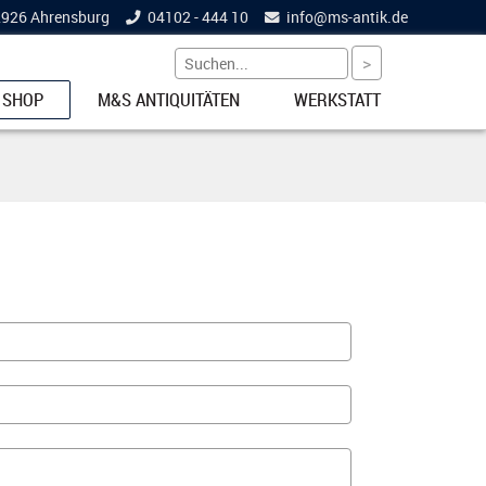
22926 Ahrensburg
04102 - 444 10
info@
ms-antik.de
 SHOP
M&S ANTIQUITÄTEN
WERKSTATT
ETS
NKE
EL