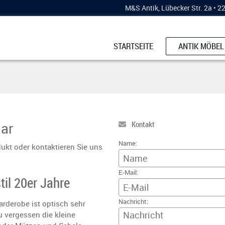
M&S Antik, Lübecker Str. 2a • 
STARTSEITE
ANTIK MÖBEL
SCHRÄNKE
KÜCHENBUFF
ESSTISCHE
KOMMODEN
ar
Kontakt
STÜHLE & BÄ
Name:
ukt oder kontaktieren Sie uns
VERTIKOS
E-Mail:
VITRINEN
il 20er Jahre
SCHREIBMÖB
Nachricht:
arderobe ist optisch sehr
u vergessen die kleine