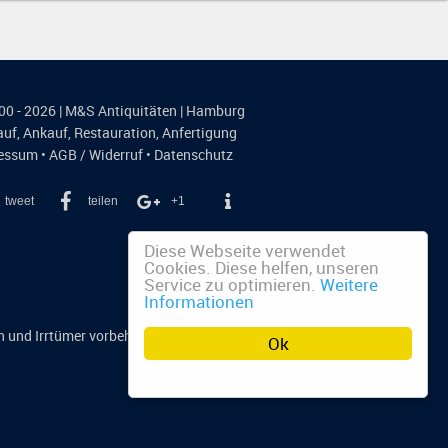
00 - 2026 | M&S Antiquitäten | Hamburg
auf
,
Ankauf
,
Restauration
,
Anfertigung
essum
•
AGB / Widerruf
•
Datenschutz
tweet
teilen
+1
Diese Webseite verwendet
Cookies. Diese helfen, unseren
Service zu optimieren.
Weitere
Informationen
n und Irrtümer vorbehalten.
Ok
n