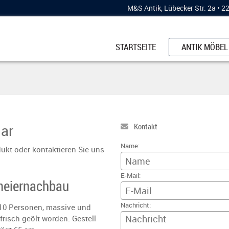
M&S Antik, Lübecker Str. 2a • 
STARTSEITE
ANTIK MÖBEL
SCHRÄNKE
KÜCHENBUFF
ESSTISCHE
KOMMODEN
ar
Kontakt
STÜHLE & BÄ
Name:
ukt oder kontaktieren Sie uns
VERTIKOS
E-Mail:
VITRINEN
rmeiernachbau
SCHREIBMÖB
Nachricht:
 10 Personen, massive und
frisch geölt worden. Gestell