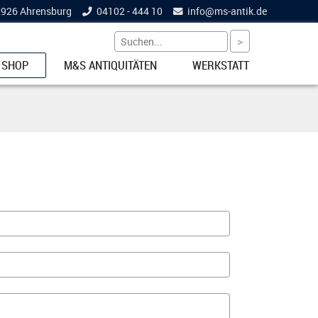
22926 Ahrensburg
04102 - 444 10
info@
ms-antik.de
 SHOP
M&S ANTIQUITÄTEN
WERKSTATT
ETS
NKE
EL