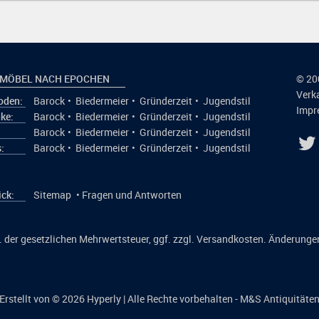
 MÖBEL NACH EPOCHEN
© 20
Verk
den:
Barock
•
Biedermeier
•
Gründerzeit
•
Jugendstil
Impr
ke:
Barock
•
Biedermeier
•
Gründerzeit
•
Jugendstil
:
Barock
•
Biedermeier
•
Gründerzeit
•
Jugendstil
:
Barock
•
Biedermeier
•
Gründerzeit
•
Jugendstil
ick:
Sitemap
•
Fragen und Antworten
kl. der gesetzlichen Mehrwertsteuer, ggf. zzgl. Versandkosten. Änderunge
Erstellt von © 2026
Hyperly
| Alle Rechte vorbehalten - M&S Antiquitäte