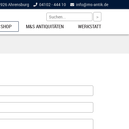
22926 Ahrensburg
04102 - 444 10
info@
ms-antik.de
 SHOP
M&S ANTIQUITÄTEN
WERKSTATT
ETS
NKE
EL