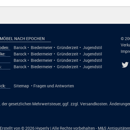
 MÖBEL NACH EPOCHEN
© 20
Verk
den:
Barock
•
Biedermeier
•
Gründerzeit
•
Jugendstil
Impr
ke:
Barock
•
Biedermeier
•
Gründerzeit
•
Jugendstil
:
Barock
•
Biedermeier
•
Gründerzeit
•
Jugendstil
:
Barock
•
Biedermeier
•
Gründerzeit
•
Jugendstil
ick:
Sitemap
•
Fragen und Antworten
kl. der gesetzlichen Mehrwertsteuer, ggf. zzgl. Versandkosten. Änderunge
Erstellt von © 2026
Hyperly
| Alle Rechte vorbehalten - M&S Antiquitäte