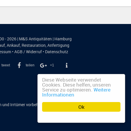
00 - 2026 | M&S Antiquitäten | Hamburg
auf
,
Ankauf
,
Restauration
,
Anfertigung
essum
•
AGB / Widerruf
•
Datenschutz
tweet
teilen
+1
Diese Webseite verwendet
Cookies. Diese helfen, unseren
Service zu optimieren.
Weitere
Informationen
n und Irrtümer vorbehalten.
Ok
n